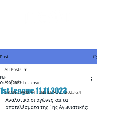
Post
All Posts
PEFT
All Posts
Oct 20, 2023
1 min read
1st League 11.11.2023
GRAND PRIX ATHENS LEAGUE 2023-24
Αναλυτικά οι αγώνες και τα 
αποτελέσματα της 1ης Αγωνιστικής: