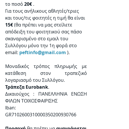
το ποσό 
20€
 . 
Για τους ανήλικους αθλητές/τριες 
και τους/τις φοιτητές η τιμή θα είναι 
15€ 
(θα πρέπει να μας στείλετε 
απόδειξη του φοιτητικού σας πάσο 
σκαναρισμένο στο εμαιλ του 
Συλλόγου μόνο την 1η φορά στο 
email: 
peftinfo@gmail.com
 ). 
Μοναδικός τρόπος πληρωμής με 
κατάθεση στον τραπεζικό 
λογαριασμό του Συλλόγου.
Τράπεζα Eurobank
. 
Δικαιούχος : ΠΑΝΕΛΛΗΝΙΑ ΕΝΩΣΗ 
ΦΙΛΩΝ ΤΟΙΧΟΣΦΑΙΡΙΣΗΣ
Iban: 
GR7102600310000350200930766
Προσοχή
 θα πρέπει να 
αναγράφεται 