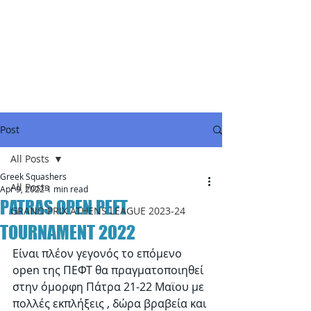
Post
All Posts
Greek Squashers
All Posts
Apr 9, 2022
1 min read
PATRAS OPEN PEFT
GRAND PRIX ATHENS LEAGUE 2023-24
TOURNAMENT 2022
Είναι πλέον γεγονός το επόμενο 
open της ΠΕΦΤ θα πραγματοποιηθεί 
στην όμορφη Πάτρα 21-22 Μαϊου με 
πολλές εκπλήξεις , δώρα βραβεία και 