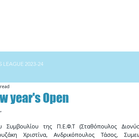
ΝΕΑ
ΠΡΟΓΡΑΜΜΑ
ΚΑΤΑΤΑΞΗ
GALLERY
VI
 LEAGUE 2023-24
 read
w year's Open
, 
 Συμβουλίου της Π.Ε.Φ.Τ (Σταθόπουλος Διονύσ
υζάκη Χριστίνα, Ανδρικόπουλος Τάσος, Συμεων