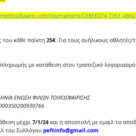
amentsoftware.com/tournament/CE85E074-7351-4B62
 του κάθε παίκτη 
25€
. Για τους ανήλικους αθλητές/τ
πληρωμής με κατάθεση στον τραπεζικό λογαριασμό
ΛΛΗΝΙΑ ΕΝΩΣΗ ΦΙΛΩΝ ΤΟΙΧΟΣΦΑΙΡΙΣΗΣ
000350200930766
άθεση μέχρι 
7/1/24
 και η αποστολή με εμαιλ το αποδ
ιλ του Συλλόγου 
peftinfo@gmail.com