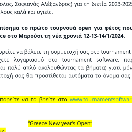
λος, Σοφιανός Αλέξανδρος) για τη διετία 2023-2025
λους καλά και υγιείς. 
ίσημα το πρώτο τουρνουά open για φέτος που 
e στο Μαρούσι τη νέα χρονιά 12-13-14/1/2024. 
ορείτε να βάλετε τη συμμετοχή σας στο tournament s
ετε λογαριασμό στο tournament software, παρ
ναι πολύ απλό ακολουθώντας τα βήματα) γιατί μό
ετοχή σας θα προστίθεται αυτόματα το όνομα σας
πορείτε να το βρείτε στο 
www.tournamentsoftwar
“Greece New year’s Open”
νκ 