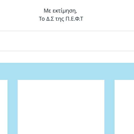
Με εκτίμηση, 
Το Δ.Σ της Π.Ε.Φ.Τ