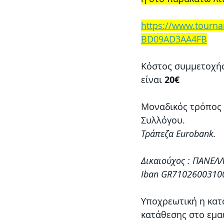
https://www.tourn
BD09AD3AA4FB
Κόστος συμμετοχής
είναι 
20€ 
Μοναδικός τρόπος 
Συλλόγου.
Τράπεζα Eurobank. 
Δικαιούχος : ΠΑΝΕ
Iban GR7102600310
Υποχρεωτική η κατ
κατάθεσης στο εμα