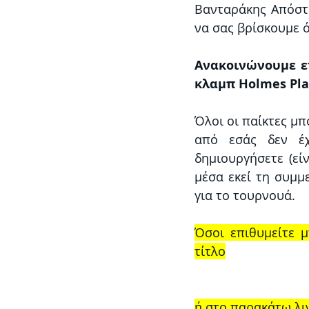
Βανταράκης Απόστο
να σας βρίσκουμε ό
Ανακοινώνουμε επ
κλαμπ Holmes Plac
Όλοι οι παίκτες μπ
από εσάς δεν έχ
δημιουργήσετε (εί
μέσα εκεί τη συμμ
για το τουρνουά. 
Όσοι επιθυμείτε μ
τίτλο
ή στο παρακάτω λι