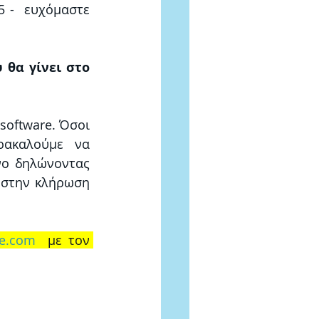
 -  ευχόμαστε 
θα γίνει στο 
oftware. Όσοι 
ακαλούμε να 
νο δηλώνοντας 
 στην κλήρωση 
e.com
  με τον 