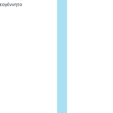
νεογέννητο 