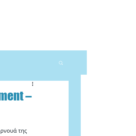
DEOS
ΠΕΦΤ
ΕΠΙΚΟΙΝΩΝΙΑ
ment –
υρνουά της 