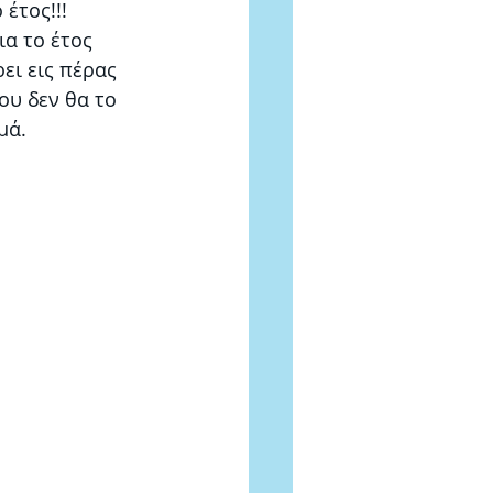
έτος!!!
α το έτος 
ει εις πέρας 
ου δεν θα το 
μά. 