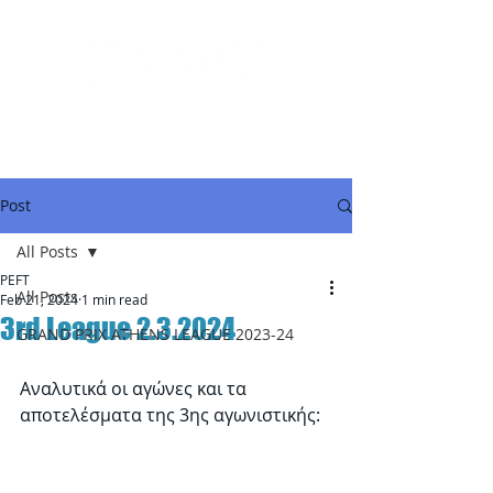
Post
All Posts
PEFT
All Posts
Feb 21, 2024
1 min read
3rd League 2.3.2024
GRAND PRIX ATHENS LEAGUE 2023-24
Αναλυτικά οι αγώνες και τα 
αποτελέσματα της 3ης αγωνιστικής: 