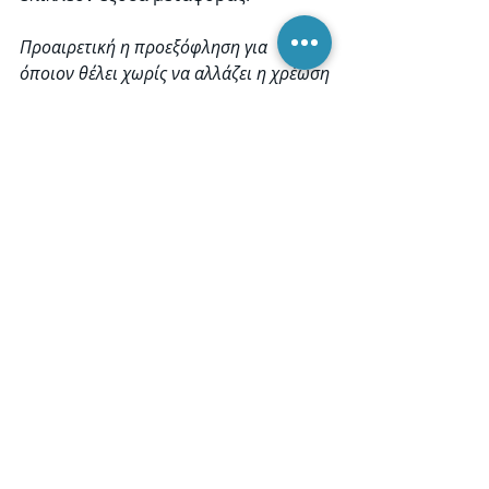
Προαιρετική η προεξόφληση για 
όποιον θέλει χωρίς να αλλάζει η χρέωση
Με εκτίμηση,
το Δ.Σ της Π.Ε.Φ.Τ
Recent Posts
See All