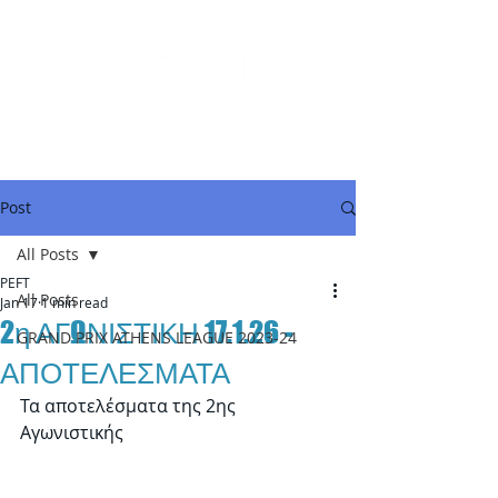
Post
All Posts
PEFT
All Posts
Jan 17
1 min read
2η ΑΓΩΝΙΣΤΙΚΗ 17.1.26 -
GRAND PRIX ATHENS LEAGUE 2023-24
ΑΠΟΤΕΛΕΣΜΑΤΑ
Τα αποτελέσματα της 2ης 
Αγωνιστικής