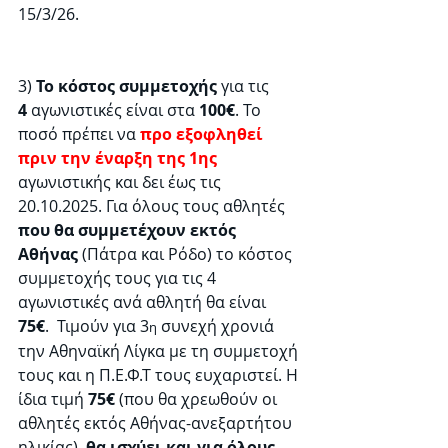
15/3/26. 
3) 
Το κόστος συμμετοχής
 για τις 
4
 αγωνιστικές είναι στα 
100€
. Το 
ποσό πρέπει να 
προ εξοφληθεί 
πριν την έναρξη της 1ης
αγωνιστικής και δει έως τις 
20.10.2025. Για όλους τους αθλητές 
που θα συμμετέχουν εκτός 
Αθήνας
 (Πάτρα και Ρόδο) το κόστος 
συμμετοχής τους για τις 4 
αγωνιστικές ανά αθλητή θα είναι 
75€
.  Τιμούν για 3
 συνεχή χρονιά 
η
την Αθηναϊκή Λίγκα με τη συμμετοχή 
τους και η Π.Ε.Φ.Τ τους ευχαριστεί. Η 
ίδια τιμή 
75€
 (που θα χρεωθούν οι 
αθλητές εκτός Αθήνας-ανεξαρτήτου 
ηλικίας)  
θα ισχύει και για όλους 