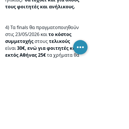
τους φοιτητές και ανήλικους.
4) Τα finals θα πραγματοποιηθούν 
στις 23/05/2026 και
 το κόστος 
συμμετοχής
 στους 
τελικούς
είναι
 30€, ενώ για φοιτητές και 
εκτός Αθήνας 25€ 
τα χρήματα θα 
κατατεθούν από 5-15/3/2026.
5) Η κατάθεση στο λογαριασμό της 
Π.Ε.Φ.Τ
ΤΡΑΠΕΖΑ EUROBANK
IBAN 
GR 7102 600 3100 00350 200 
930 766
ΔIKAIOYXOI
ΠΑΝΕΛΛΗΝΙΑ ΕΝΩΣΗ ΦΙΛΩΝ 
ΤΟΙΧΟΣΦΑΙΡΙΣΗΣ