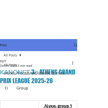
Post
All Posts
PEFT
All Posts
Oct 24, 2025
3 min read
ΚΑΝΟΝΕΣ 3ο ATHENS GRAND
GRAND PRIX ATHENS LEAGUE 2023-24
PRIX LEAGUE 2025-26
1)         Group
 Λίγκα- group 1